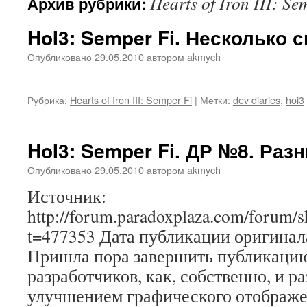
Hearts of Iron III: Se
Архив рубрики:
HoI3: Semper Fi. Несколько 
Опубликовано
29.05.2010
автором
akmych
Рубрика:
Hearts of Iron III: Semper Fi
|
Метки:
dev diaries
,
hoi3
HoI3: Semper Fi. ДР №8. Ра
Опубликовано
29.05.2010
автором
akmych
Источник:
http://forum.paradoxplaza.com/forum/
t=477353 Дата публикации оригинала
Пришла пора завершить публикаци
разработчиков, как, собственно, и р
улучшением графического отображ