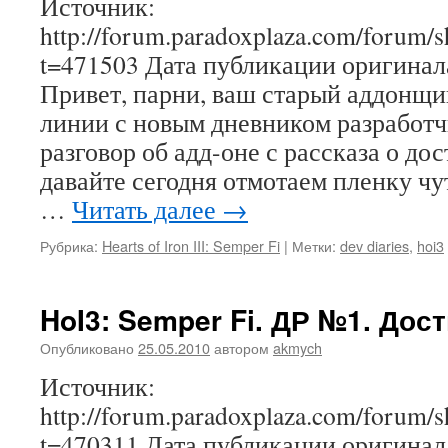
Источник:
http://forum.paradoxplaza.com/forum/
t=471503 Дата публикации оригинала
Привет, парни, ваш старый аддонщи
линии с новым дневником разработч
разговор об адд-оне с рассказа о до
давайте сегодня отмотаем пленку чу
…
Читать далее
→
Рубрика:
Hearts of Iron III: Semper Fi
|
Метки:
dev diaries
,
hoi3
HoI3: Semper Fi. ДР №1. Дос
Опубликовано
25.05.2010
автором
akmych
Источник:
http://forum.paradoxplaza.com/forum/
t=470311 Дата публикации оригинала