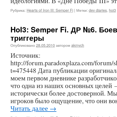
идеологиями. В «Дне Победы III» 
Рубрика:
Hearts of Iron III: Semper Fi
|
Метки:
dev diaries
,
hoi3
HoI3: Semper Fi. ДР №6. Бое
триггеры
Опубликовано
28.05.2010
автором
akmych
Источник:
http://forum.paradoxplaza.com/forum/
t=475448 Дата публикации оригинала
моем первом дневнике разработчиков
что одна из наших основных целей 
исторически более достоверной. Мы
игроков было ощущение, что они в
Читать далее
→