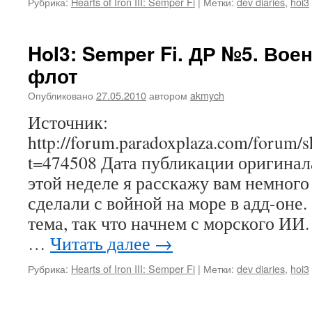
Рубрика:
Hearts of Iron III: Semper Fi
|
Метки:
dev diaries
,
hoi3
HoI3: Semper Fi. ДР №5. Вое
флот
Опубликовано
27.05.2010
автором
akmych
Источник:
http://forum.paradoxplaza.com/forum/
t=474508 Дата публикации оригинала
этой неделе я расскажу вам немного 
сделали с войной на море в адд-оне
тема, так что начнем с морского ИИ
…
Читать далее
→
Рубрика:
Hearts of Iron III: Semper Fi
|
Метки:
dev diaries
,
hoi3