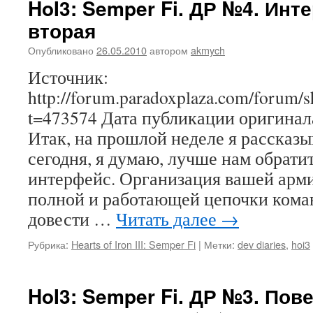
HoI3: Semper Fi. ДР №4. Инт
вторая
Опубликовано
26.05.2010
автором
akmych
Источник:
http://forum.paradoxplaza.com/forum/
t=473574 Дата публикации оригинала
Итак, на прошлой неделе я рассказы
сегодня, я думаю, лучше нам обрати
интерфейс. Организация вашей арм
полной и работающей цепочки кома
довести …
Читать далее
→
Рубрика:
Hearts of Iron III: Semper Fi
|
Метки:
dev diaries
,
hoi3
HoI3: Semper Fi. ДР №3. Пов