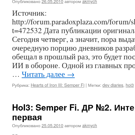
Опубликовано
26.05.2010
автором
akmych
Источник:
http://forum.paradoxplaza.com/forum/
t=472532 Дата публикации оригинала
Сегодня четверг, а значит, пора выд
очередную порцию дневников разраб
обещал в прошлый раз, это будет п
ИИ в обороне. Одной из главных пр
…
Читать далее
→
Рубрика:
Hearts of Iron III: Semper Fi
|
Метки:
dev diaries
,
hoi3
HoI3: Semper Fi. ДР №2. Инт
первая
Опубликовано
25.05.2010
автором
akmych