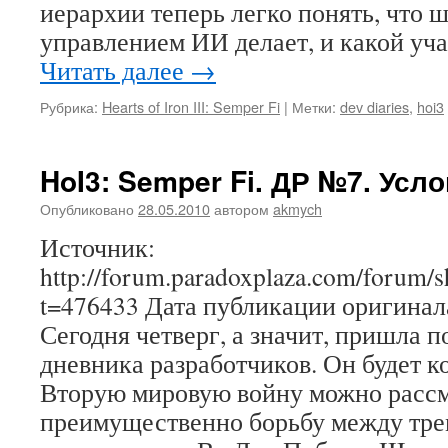
иерархии теперь легко понять, что 
управлением ИИ делает, и какой уч
Читать далее
→
Рубрика:
Hearts of Iron III: Semper Fi
|
Метки:
dev diaries
,
hoi3
HoI3: Semper Fi. ДР №7. Усл
Опубликовано
28.05.2010
автором
akmych
Источник:
http://forum.paradoxplaza.com/forum/
t=476433 Дата публикации оригинала
Сегодня четверг, а значит, пришла п
дневника разработчиков. Он будет к
Вторую мировую войну можно рассм
преимущественно борьбу между тр