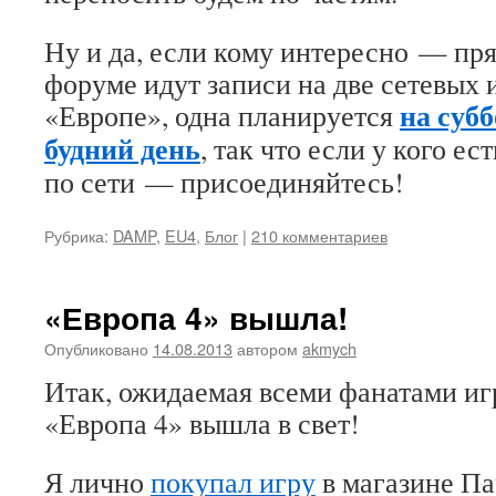
Ну и да, если кому интересно — пря
форуме идут записи на две сетевых 
на субб
«Европе», одна планируется
будний день
, так что если у кого е
по сети — присоединяйтесь!
Рубрика:
DAMP
,
EU4
,
Блог
|
210 комментариев
«Европа 4» вышла!
Опубликовано
14.08.2013
автором
akmych
Итак, ожидаемая всеми фанатами иг
«Европа 4» вышла в свет!
Я лично
покупал игру
в магазине Па