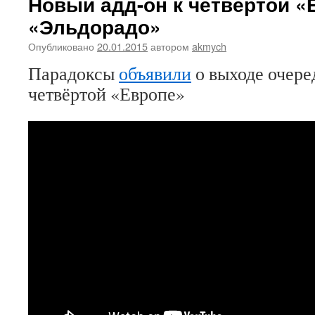
Новый адд-он к четвёртой 
«Эльдорадо»
Опубликовано
20.01.2015
автором
akmych
Парадоксы
объявили
о выходе очере
четвёртой «Европе»