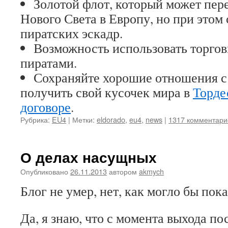
Золотой флот, который может пере
Нового Света в Европу, но при этом
пиратских эскадр.
Возможность использовать торгов
пиратами.
Сохраняйте хорошие отношения с
получить свой кусочек мира в
Торде
договоре
.
Рубрика:
EU4
|
Метки:
eldorado
,
eu4
,
news
|
1317 комментари
О делах насущных
Опубликовано
26.11.2013
автором
akmych
Блог не умер, нет, как могло бы пока
Да, я знаю, что с момента выхода п