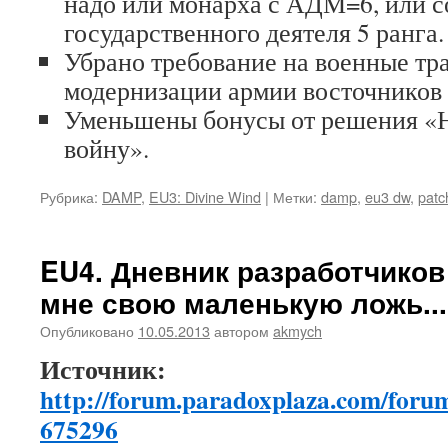
надо или монарха с АДМ=6, или с
государственного деятеля 5 ранга.
Убрано требование на военные тр
модернизации армии восточников 
Уменьшены бонусы от решения «
войну».
Рубрика:
DAMP
,
EU3: Divine Wind
|
Метки:
damp
,
eu3 dw
,
patc
EU4. Дневник разработчиков
мне свою маленькую ложь...
Опубликовано
10.05.2013
автором
akmych
Источник:
http://forum.paradoxplaza.com/foru
675296