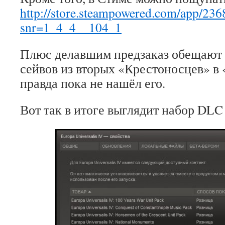
http://store.steampowered.com/app/236
snr=1_4_4__104_1
Плюс делавшим предзаказ обещают 
сейвов из вторых «Крестоносцев» в «
правда пока не нашёл его.
Вот так в итоге выглядит набор DLC