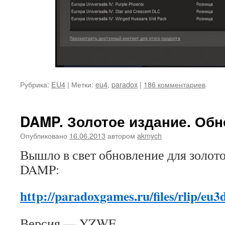
Рубрика:
EU4
|
Метки:
eu4
,
paradox
|
186 комментариев
DAMP. Золотое издание. Об
Опубликовано
16.06.2013
автором
akmych
Вышло в свет обновление для золото
DAMP:
http://paradoxgames.ru/files/rlip/e
Версия — YZWE