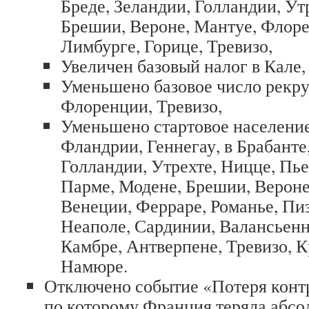
Бреде, Зеландии, Голландии, Ут
Брешии, Вероне, Мантуе, Флоре
Лимбурге, Горице, Тревизо,
Увеличен базовый налог в Кале
Уменьшено базовое число рекру
Флоренции, Тревизо,
Уменьшено стартовое население
Фландрии, Геннегау, в Брабанте
Голландии, Утрехте, Ницце, Пь
Парме, Модене, Брешии, Вероне
Венеции, Ферраре, Романье, Пиз
Неаполе, Сардинии, Валансьенн
Камбре, Антверпене, Тревизо, К
Намюре.
Отключено событие «Потеря конт
по которому Франция теряла абс